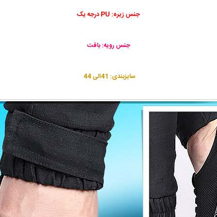
جنس زیره: PU درجه یک
جنس رویه: بافت
سایزبندی: 41الی 44