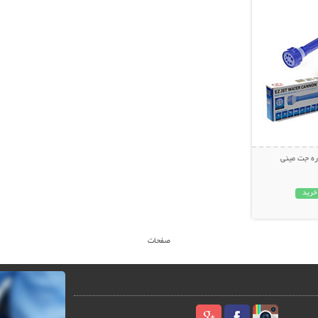
ره جت مینی
خرید
صفحات