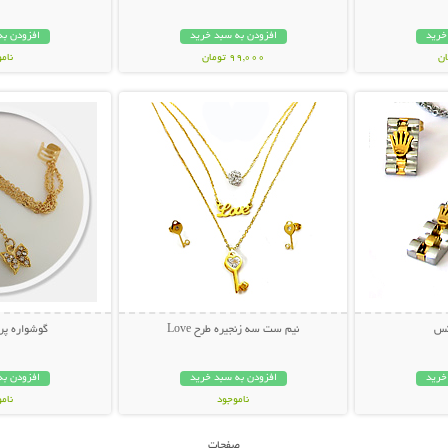
خرید
افزودن به سبد خرید
افزودن به
99,000 تومان
نام
بیشتر
نمایش توضیحات بیشتر
نمایش توضی
45,000 توم
کس
نیم ست سه زنجیره طرح Love
گوشواره پرو
خرید
افزودن به سبد خرید
افزودن به
ناموجود
نام
35,000 تومان
149,000 تو
صفحات