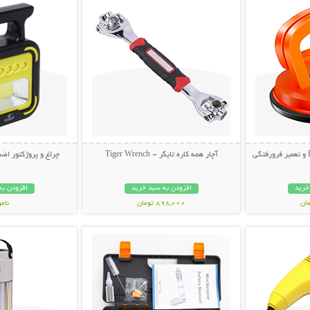
آچار همه کاره تایگر - Tiger Wrench
چراغ و پروژکتور اضط
خرید
افزودن به سبد خرید
افزودن به
898,000 تومان
نام
بیشتر
نمایش توضیحات بیشتر
نمایش توضی
998,000 تو