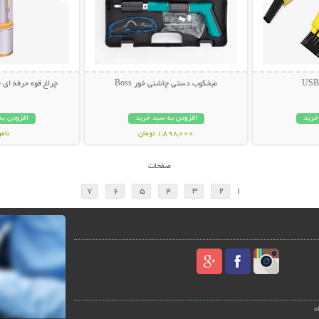
میخکوب دستی چاشنی خور Boss
چراغ قوه حرفه ای چندکار
خرید
افزودن به سبد خرید
افزودن به
1,898,000 تومان
نام
798,000 تو
صفحات
7
6
5
4
3
2
1
ه