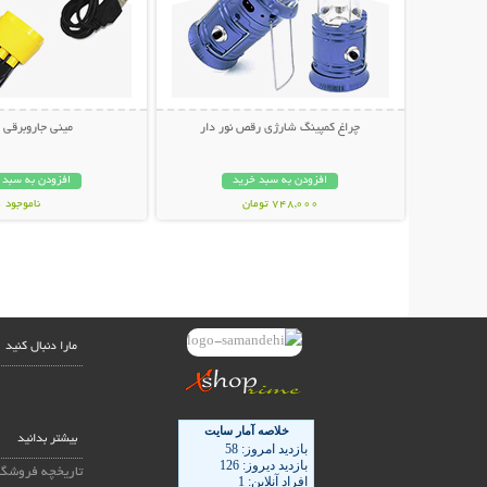
چراغ کمپینگ شارژی رقص نور دار
مینی جاروبرقی USB
افزودن به سبد خرید
افزودن به سبد 
748,000 تومان
ناموجود
238,000 تومان
مارا دنبال کنید
بیشتر بدانید
تاریخچه فروشگا