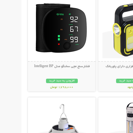
راری دارای پاوربانک
فشارسنج مچی سخنگو مدل Intelligent BP
 سبد خرید
افزودن به سبد خرید
وجود
1,798,000 تومان
حات بیشتر
نمایش توضیحات بیشتر
مان