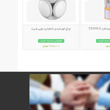
ه YESNICE
چراغ خورشیدی اضطراری توپی 5 پره
 سبد خرید
افزودن به سبد خرید
وجود
998,000 تومان
مان