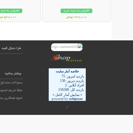
افزودن به سبد خرید
افزودن به سبد 
238,000 تومان
548,000 تومان
مارا دنبال کنید
بیشتر بدانید
سئوالات متداول
حفظ حریم خصوص
نحوه همکاری به 
<