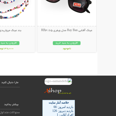
عینک آفتابی Ray Ban مدل ویفری RB4165
بند عینک مرواریدی
افزودن به سبد خرید
افزودن به سبد 
ناموجود
49,000 تومان
139,000 تومان
مارا دنبال کنید
بیشتر بدانید
سئوالات متداول