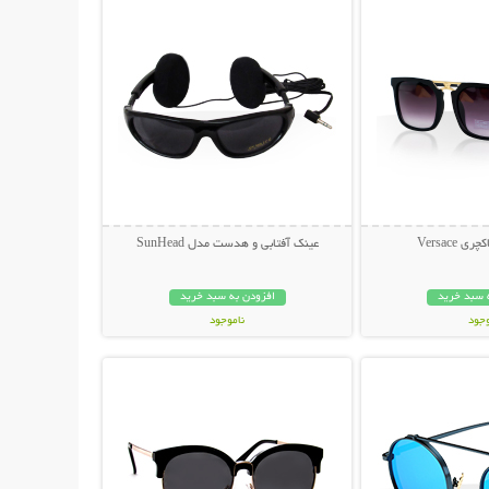
 Versace
عینک آفتابی و هدست مدل SunHead
 سبد خرید
افزودن به سبد خرید
وجود
ناموجود
حات بیشتر
نمایش توضیحات بیشتر
ان
199,000 تومان