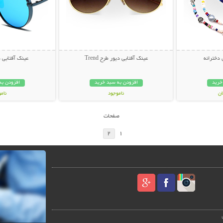
 دخترانه
عینک آفتابی دیور طرح Trend
عینک آفتابی دیور
خرید
افزودن به سبد خرید
افزودن به
ناموجود
نام
49,000 تومان
59,000 توم
صفحات
2
1