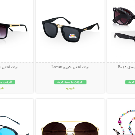
ل B-18
عینک آفتابی لاکچری Lacoste
عینک آفتابی لاکچری
خرید
افزودن به سبد خرید
افزودن به
ناموجود
نام
بیشتر
نمایش توضیحات بیشتر
نمایش توضی
49,000 تومان
49,000 توم