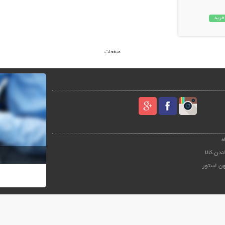
خرید
صفحات
ه
ندن کالا
هن استور