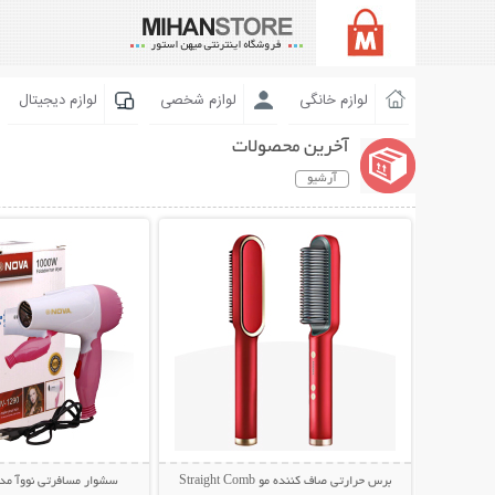
لوازم خانگی
لوازم شخصی
لوازم دیجیتال
آخرین محصولات
آرشیو
نمایش توضیحات بیشتر
نمایش توضیحات 
برس حرارتی صاف کننده مو Straight Comb
سشوار مسافرتی نووآ مدل -1290