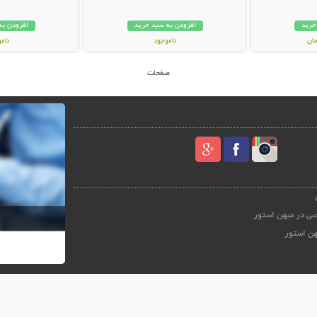
خرید
افزودن به سبد خرید
افزودن به
ناموجود
نام
449,000 تومان
49,000 توم
صفحات
ی در میهن استور
هن استور