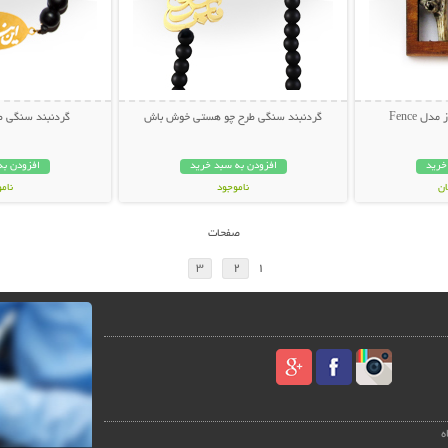
ل Fence
گردنبند سنگی طرح چو هستی خوش باش
گردنبند سنگی طر
خرید
افزودن به سبد خرید
افزودن به
ناموجود
نام
45,000 تومان
45,000 توم
صفحات
3
2
1
ه