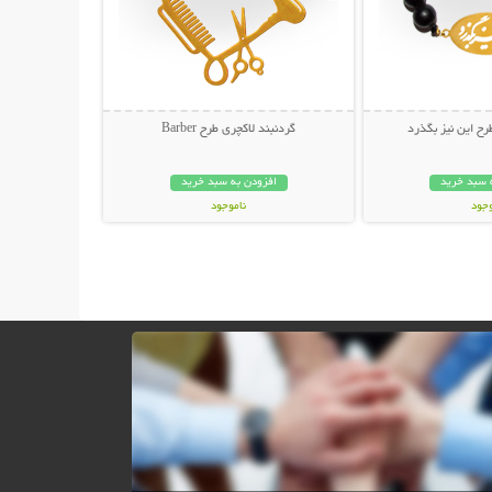
ح این نیز بگذرد
گردنبند لاکچری طرح Barber
 سبد خرید
افزودن به سبد خرید
وجود
ناموجود
ان
39,000 تومان