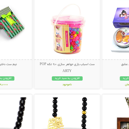
د عشق
ست اسباب بازی جواهر سازی 90 تکه POP
نیم ست دخترانه
ARTY
خرید
افزودن به سبد خرید
افزودن به
ناموجود
99,000 توم
بیشتر
نمایش توضیحات بیشتر
نمایش توضی
59,000 تومان