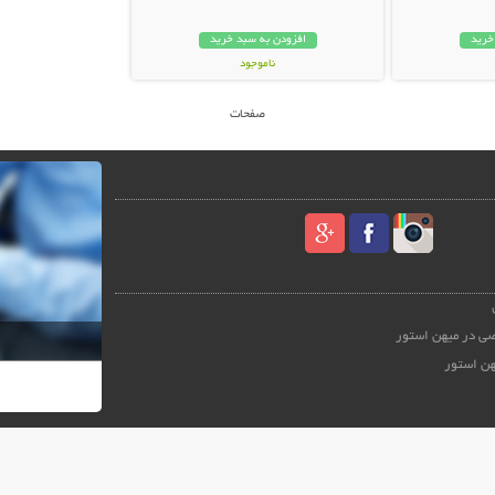
خرید
افزودن به سبد خرید
ناموجود
48,000 تومان
صفحات
ی در میهن استور
هن استور