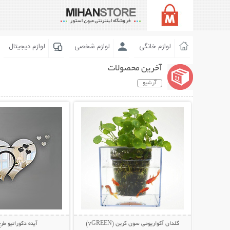
لوازم خانگی
لوازم شخصی
لوازم دیجیتال
آخرین محصولات
آرشیو
نمایش توضیحات بیشتر
نمایش توضیحات 
گلدان آکواریومی سون گرین (7GREEN)
آینه دکوراتیو ط