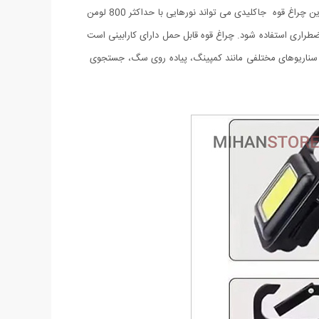
دهد تا به هر فلزی متصل شود و دسته قابل تاشو 180 درجه اجازه می دهد تا لامپ در زوایای مختلف قرار گیرد یا در مکان های خاصی آویزان شود.این چراغ قوه جاکلیدی می تواند نورهایی با حداکثر 800 لومن
راغ به عنوان چراغ کار کوچک و چراغ اضطراری استفاده شود. چراغ قوه قابل حمل دارای کارابینی است
در سناریوهای مختلفی مانند کمپینگ، پیاده روی سگ، جستجوی