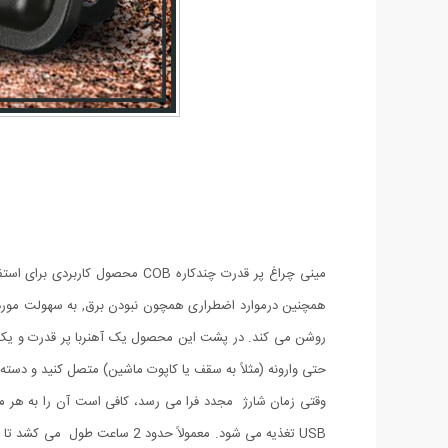
مینی چراغ پر قدرت چندکاره OB
روشن می کند. در پشت این محصول یک آهنربا پر قدرت و یک د
حتی وارونه (مثلاً به سقف یا کاپوت ماشین) متصل کنید و دسته قابل تاشو 180 درجه اجازه می دهد تا لامپ در زوایای مختلف قرار گیرد یا در مکان های خاصی آویزان شو
USB تغذیه می شود. معمولاً حد