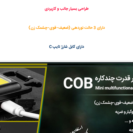
طراحی بسیار جالب و کاربردی
دارای 3 حالت نوردهی (ضعیف-قوی-چشمک زن)
دارای کابل شارژ تایپ C