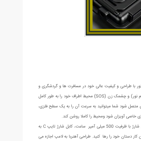
دل پروژکتور با طراحی و کیفیت عالی خود در مسافرت ها و گردشگری و
همچنین درموارد اضطراری همچون نبودن برق, به سهولت مورد استفاده قرار میگرد. این پروژکتور COB با سه حالت نوردهی بصورت ثابت (پر نور , کم نور) و چشمک زن (SOS) محیط اطراف خود را به طور کامل
ی متصل شود شما میتوانید به سرعت آن را به یک سطح فلزی،
وقتی زمان شارژ مجدد فرا می رسد، کافی است آن را به هر منبع تغذیه USB وصل کنید. این چراغ قوه شارژی USB توسط یک باتری داخلی قابل شارژ با ظرفیت 500 میلی آمپر ساعت، کابل شارژ تایپ C به
دهد در حین کار دستان خود را رها کنید. طراحی آهنربا به لامپ اجازه می