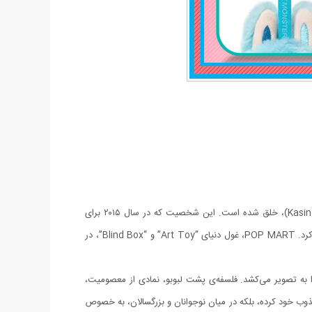
شخصیت لبوبو (Labubu) یکی از برجسته‌ترین کاراکترهای مجموعه “The Monsters” است که توسط هنرمند هنگ‌کنگی، کازینگ لانگ (Kasing Lung)، خلق شده است. این شخصیت که در سال ۲۰۱۵ برای
اولین بار در قالب کتاب‌های تصویری الهام گرفته از اساطیر نورس معرفی شد، به سرعت جای خود را در دل علاقه‌مندان به دنیای فانتزی و هنر پاپ باز کرد. POP MART، غول دنیای “Art Toy” و “Blind Box”، در
را به تصویر می‌کشد. فلسفه‌ی پشت لبوبو، نمادی از معصومیت،
ذوب خود کرده، بلکه در میان نوجوانان و بزرگسالان، به خصوص