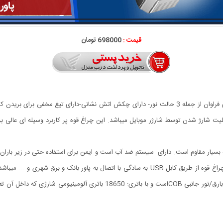
قیمت :
698000 تومان
چراغ قوه دستی 8 کاره مدل led torch با قابلیت انجام کارهای فراوان از جمله 3 حالت نور- دارای چکش ات
ابلیت شارژ شدن توسط شارژر موبایل میباشد. این چراغ قوه پر کاربرد وسیله ای عال
 بسیار مقاوم است. دارای سیستم ضد آب است و ایمن برای استفاده حتی در زیر باران م
متر است.نور بصورت 4 حالت روشنایی نور قوی بالا/نور کم/نور بارق/نور جانبی COB