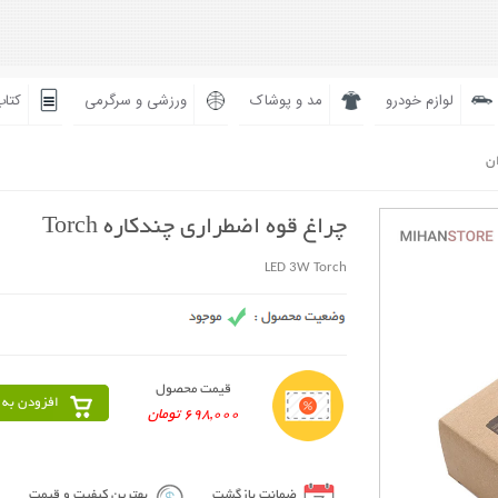
لوازم خودرو
مد و پوشاک
ورزشی و سرگرمی
کتاب
ان
چراغ قوه اضطراری چندکاره Torch
LED 3W Torch
قیمت محصول
افزودن به 
698,000 تومان
ضمانت بازگشت
بهترین کیفیت و قیمت