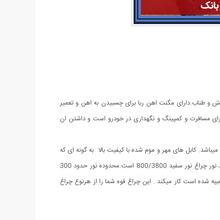
ش نشانی-دارای تیغ مخفی برای بریدن کش و طناب.دارای مگنت اهن ربا برای چسبیدن به اهن و تعمیر
ی برای مسافرت و کمپینگ و نگهداری در خودرو است و داشتن ان
یباشد. کابل های مهر و موم شده با کیفیت بالا به گونه ای که
می تواند حتی در هنگام باران نیز به کار خود ادامه دهد. شارژ چراغ قوه از طریق کابل USB به سادگی با اتصال به پاور بانک و برق شهری و ... میباشد.نور چراغ نور سفید 800/3800 است.محدوده نور حدود 300
است و با باتری: 18650 باتری آلومینیومی شارژی که داخل آن تعبیه شده است کار میکند . این چراغ قوه شما را از هرنوع چراغ