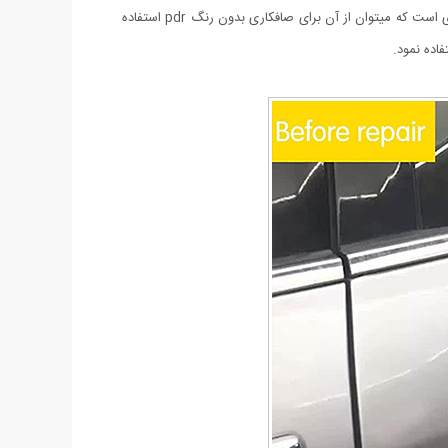
توانید خودتان صافکار بدنه ماشینتان بوده و بدون معطلی و به راحتی آب خوردن آن را تعمیر کنید. دستگاه مکنده صافکاری PDR یکی از ابزار صافکاری است که میتوان از آن برای صافکاری بدون رنگ pdr استفاده