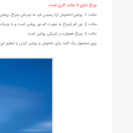
چراغ دارای 3 حالت کاری است:
حالت 1: روشن/خاموش (با رسیدن فرد به نزدیکی چراغ، روشن و با رفتن فرد خاموش می‌شود)
حالت 2: نور کم (چراغ به صورت کم نور روشن است و با نزدیک شدن افراد پرنور می‌شود و با رفتن آن‌ها مجدداً کم‌نور می‌گردد)
حالت 3: چراغ همواره در تاریکی روشن است.
روی محصول یک کلید برای خاموش و روشن کردن و تنظیم این 3 حالت قرار گرفته است