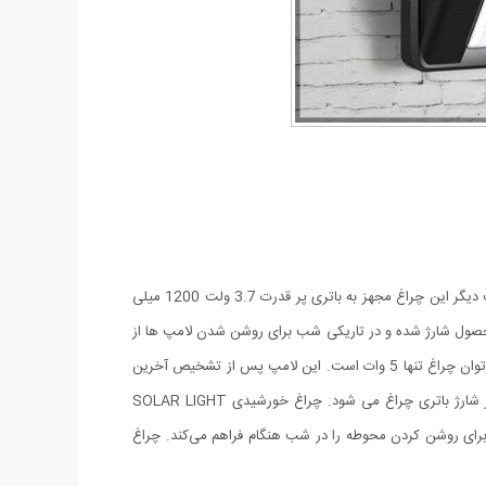
چراغ خورشیدی دیواری Solar Light مجهز به سنسور مادون قرمز PIR می باشد که فقط هنگام عبور شخص با تشخیص حرکت فعال می شود. از طرف دیگر این چراغ مجهز به باتری پر قدرت 3.7 ولت 1200 میلی
محصول شارژ شده و در تاریکی شب برای روشن شدن لامپ ها از
همان انرژی ذخیره شده استفاده خواهد کرد. لامپ به کار رفته در این چراغ از نوع LED فوق کم مصرف با نور سفید است که در زمان روشن بودن آن توان چراغ تنها 5 وات است. این لامپ پس از تشخیص آخرین
حرکت با گذشتن 10 ثانیه به صورت خودکار خاموش می شود که این عمل باعث کاهش بسزای انرژی و در نتیجه عمر طولانی تر چراغ و دوام بیشتر شارژ باتری چراغ می شود. چراغ خورشیدی SOLAR LIGHT
برای روشن کردن محوطه را در شب هنگام فراهم می‌کند. چراغ