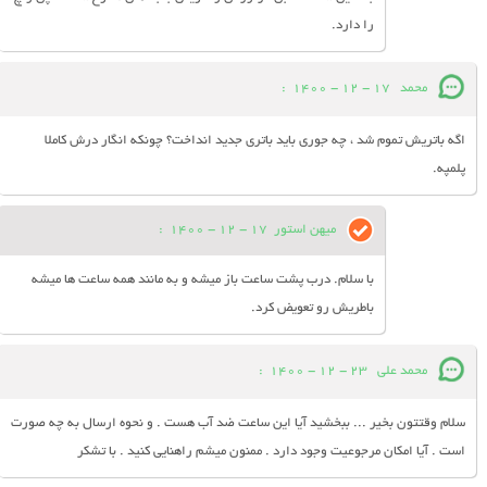
را دارد.
محمد
17 - 12 - 1400
:
اگه باتریش تموم شد ، چه جوری باید باتری جدید انداخت؟ چونکه انگار درش کاملا
پلمپه.
میهن استور
17 - 12 - 1400
:
با سلام. درب پشت ساعت باز میشه و به مانند همه ساعت ها میشه
باطریش رو تعویض کرد.
محمد علی
23 - 12 - 1400
:
سلام وقتتون بخیر ... ببخشید آیا این ساعت ضد آب هست . و نحوه ارسال به چه صورت
است . آیا امکان مرجوعیت وجود دارد . ممنون میشم راهنایی کنید . با تشکر