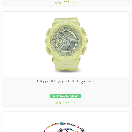
998000 تومان
نمایش توضیحات بیشتر
ساعت مچی ضدآب کاسیو جی شاک GA110
افزودن به سبد خرید
598000 تومان
نمایش توضیحات بیشتر