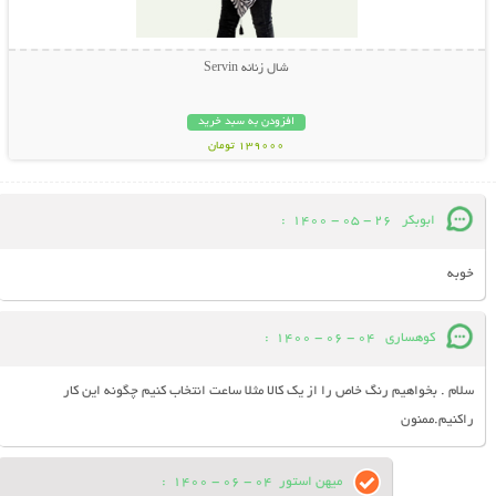
شال زنانه Servin
افزودن به سبد خرید
139000 تومان
ابوبکر
26 - 05 - 1400
:
خوبه
کوهساری
04 - 06 - 1400
:
سلام . بخواهیم رنگ خاص را از یک کالا مثلا ساعت انتخاب کنیم چگونه این کار
راکنیم.ممنون
میهن استور
04 - 06 - 1400
: