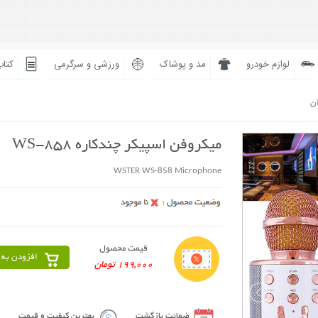
لوازم خودرو
مد و پوشاک
ورزشی و سرگرمی
کتاب
ان
میکروفن اسپیکر چندکاره WS-858
WSTER WS-858 Microphone
قیمت محصول
افزودن به 
199,000 تومان
ضمانت بازگشت
بهترین کیفیت و قیمت