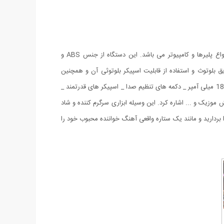
میکروفن اسپیکر چندکاره WS-858 یک میکروفون همه کاره با قابلیت اتصال بی سیم(بلوتوثی) و باسیم به گوشی های هوشمند اندروید و IOS ،انواع پلیرها و کامپیوتر می باشد. این دستگاه از جنس ABS و
 بلوتوث و استفاده از قابلیت اسپیکر بلوتوثی آن و همچنین
استفاده ی همزمان از میکروفون و اسپیکر با هم _ شیار مخصوص به کارت حافظه و USB _ دارای پورت AUX _ باتری لیتیومی قابل شارژ با ظرفیت 1800 میلی آمپر _ دکمه های تنظیم صدا _ اسپیکر های قدرتمند _
کو و پخش موزیک و ... اشاره کرد. این وسیله ابزاری سرگرم کننده و شاد
بردارید و مانند یک ستاره واقعی آهنگ خواننده محبوب خود را