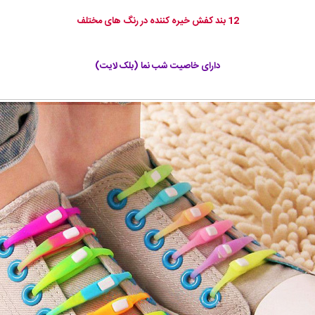
12 بند کفش خیره کننده در رنگ های مختلف
دارای خاصیت شب نما (بلک لایت)