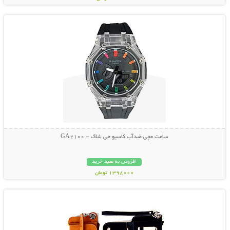
نمایش توضیحات بیشتر
ساعت مچی ضدآب کاسیو جی شاک - GA2100
افزودن به سبد خرید
1398000 تومان
نمایش توضیحات بیشتر