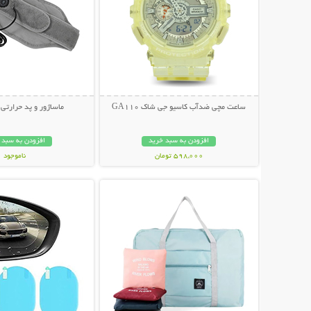
ساعت مچی ضدآب کاسیو جی شاک GA110
ماساژور و پد حرارتی
افزودن به سبد خرید
افزودن به سبد 
598,000 تومان
ناموجود
نمایش توضیحات بیشتر
نمایش توضیحات 
998,000 تومان