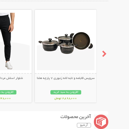
نمایش توضیحات بیشتر
نمایش توضیح
سرویس قابلمه و تابه لانه زنبوری 7 پارچه هلنا
شلوار اسلش مردانه طر
افزودن به سبد خرید
افزودن به 
2,898,000 تومان
348,000 توما
آخرین محصولات
آرشیو