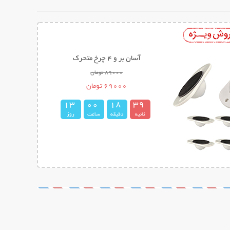
میله تناسب اندام ایزی کرو Easy Curves
298000 تومان
139000 تومان
1
3
0
0
1
8
3
8
ثانیه
دقیقه
ساعت
روز
9