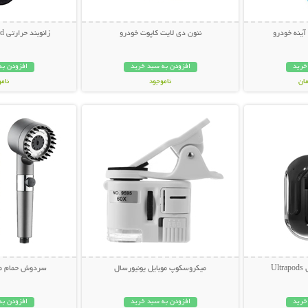
آینه خودرو
نئون دی لایت کاپوت خودرو
زانوبند حرارتی Knee Heating Pad
خرید
افزودن به سبد خرید
افزودن به
ناموجود
نام
بیشتر
نمایش توضیحات بیشتر
نمایش توضی
399,000 تومان
898,000 تو
U
میکروسکوپ موبایل یونیورسال
سردوش حمام ماس
خرید
افزودن به سبد خرید
افزودن به