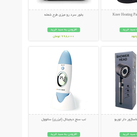
بخور سرد رو میزی طرح شعله
 سبد خرید
افزودن به سبد خرید
وجود
998,000 تومان
حات بیشتر
نمایش توضیحات بیشتر
مان
اژور دار توربو
تب سنج دیجیتال (لیزری) سانوول
 سبد خرید
افزودن به سبد خرید